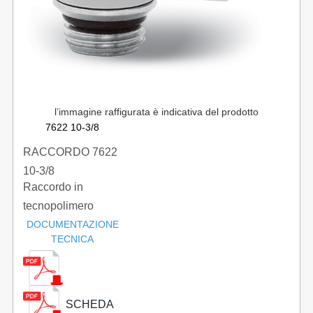
l’immagine raffigurata è indicativa del prodotto
7622 10-3/8
RACCORDO 7622
10-3/8
Raccordo in
OCCHIO+PERNO
tecnopolimero
GIR.
gomito filetto
DOCUMENTAZIONE
TECNICA
maschio girevole
CATALOGO SERIE
SCHEDA